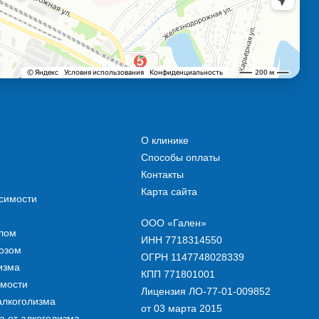
О клинике
Способы оплаты
Контакты
Карта сайта
симости
ООО «Гален»
олом
ИНН 7718314550
озом
ОГРН 1147748028339
изма
КПП 771801001
имости
Лицензия ЛО-77-01-009852
алкоголизма
от 03 марта 2015
 от алкоголизма