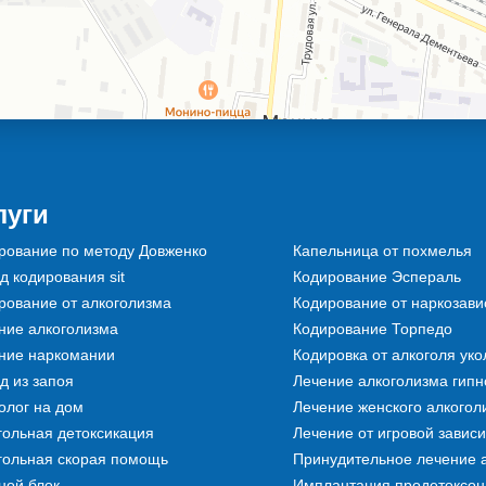
луги
рование по методу Довженко
Капельница от похмелья
д кодирования sit
Кодирование Эспераль
рование от алкоголизма
Кодирование от наркозави
ние алкоголизма
Кодирование Торпедо
ние наркомании
Кодировка от алкоголя ук
д из запоя
Лечение алкоголизма гипн
олог на дом
Лечение женского алкогол
гольная детоксикация
Лечение от игровой завис
гольная скорая помощь
Принудительное лечение 
ной блок
Имплантация продетоксона