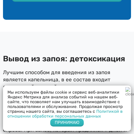
Вывод из запоя: детоксикация
Лучшим способом для введения из запоя
является капельница, в ее состав входит
очищающий солевой раствор, витамины и
Мы используем файлы cookie и сервис веб-аналитики
лекарственные препараты, действие которых
Яндекс Метрика для анализа событий на нашем веб-
направленно на восстановление работы
сайте, что позволяет нам улучшать взаимодействие с
пользователями и обслуживание. Продолжая просмотр
организма и улучшения самочувствия пациента.
страниц нашего сайта, вы соглашаетесь с
Политикой в
Состав капельницы наркологи подбирают
отношении обработки персональных данных
Напишите нам в Whatsapp
индивидуально для пациента после осмотра и
ПРИНИМАЮ
опроса. При запое, который продлился 7 дней и