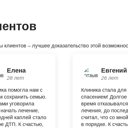
иентов
 клиентов – лучшее доказательство этой возможнос
Елена
Евгений
28 лет
26 лет
ика помогла нам с
Клиника стала для
м сохранить семью.
спасением! Долгое
ами уговорила
время отказывался
начать лечение,
лечения, до после
едней каплей стало
считал, что со мно
е ДТП. К счастью,
в порядке. К счаст