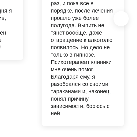
раз, и пока все в
дня я
порядке, после лечения
ив,
прошло уже более
полугода. Выпить не
жен
тянет вообще, даже
е
отвращение к алкоголю
!
появилось. Но дело не
только в гипнозе.
Психотерапевт клиники
мне очень помог.
Благодаря ему, я
разобрался со своими
тараканами и, наконец,
понял причину
зависимости, борюсь с
ней.