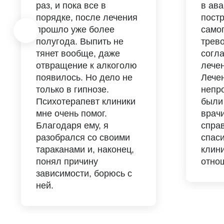
раз, и пока все в
в ава
порядке, после лечения
постр
прошло уже более
самог
полугода. Выпить не
трев
тянет вообще, даже
согла
отвращение к алкоголю
лечен
появилось. Но дело не
Лече
только в гипнозе.
непро
Психотерапевт клиники
были 
мне очень помог.
врач
Благодаря ему, я
спра
разобрался со своими
спас
тараканами и, наконец,
клин
понял причину
отнош
зависимости, борюсь с
ней.