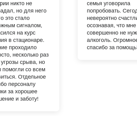
рии никто не
семья уговорила
адал, но для него
попробовать. Сего
о это стало
невероятно счастл
ожным сигналом,
осознавая, что мне
сился на курс
совершенно не ну
ия в стационаре.
алкоголь. Огромно
ние проходило
спасибо за помощь
сто, несколько раз
угрозы срыва, но
и помогли со всем
виться. Отдельное
ибо персоналу
ики за хорошее
ение и заботу!