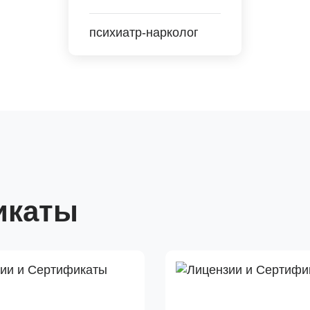
психиатр-нарколог
икаты