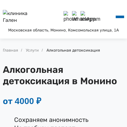
О КЛИНИКЕ
УСЛУГИ
АКЦИИ
Московская область, Монино, Комсомольская улица, 1А
БЛОГ
ВОПРОС—ОТВЕТ
КОНТАКТЫ
Главная
Услуги
Алкогольная детоксикация
Алкогольная
детоксикация в Монино
от 4000 ₽
Сохраняем анонимность