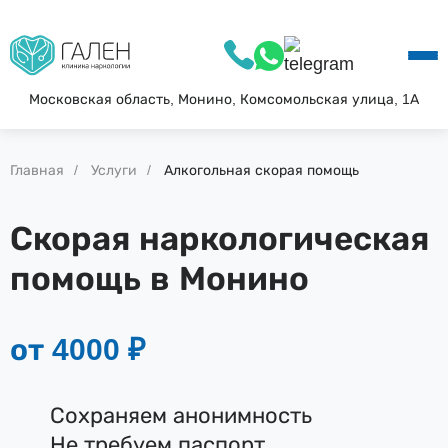
О КЛИНИКЕ
УСЛУГИ
АКЦИИ
Московская область, Монино, Комсомольская улица, 1А
БЛОГ
ВОПРОС—ОТВЕТ
Главная
Услуги
Алкогольная скорая помощь
КОНТАКТЫ
Скорая наркологическая
помощь в Монино
от 4000 ₽
Сохраняем анонимность
Не требуем паспорт