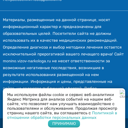
Материалы, размещенные на данной странице, носят
информационный характер и предназначены для
образовательных целей. Посетители сайта не должны
использовать их в качестве медицинских рекомендаций.
Определение диагноза и выбор методики лечения остается
исключительной прерогативой вашего лечащего врача! Сайт
monino.vizov-narkologa.ru не несет ответственности за
возможные негативные последствия, возникшие в
результате использования размещенной на нем
информации. Информация и цены, представленные на
сайте, не являются публичной офертой. Любое
Мы используем файлы cookie и сервис веб-аналитики
использование или копирование материалов сайта
Яндекс Метрика для анализа событий на нашем веб-
допускается лишь с разрешения правообладателя и только
сайте, что позволяет нам улучшать взаимодействие с
пользователями и обслуживание. Продолжая просмотр
со ссылкой на источник: monino.vizov-narkologa.ru.
страниц нашего сайта, вы соглашаетесь с
Политикой в
отношении обработки персональных данных
Напишите нам в Whatsapp
ПРИНИМАЮ
2026 © Вызов нарколога в Монино