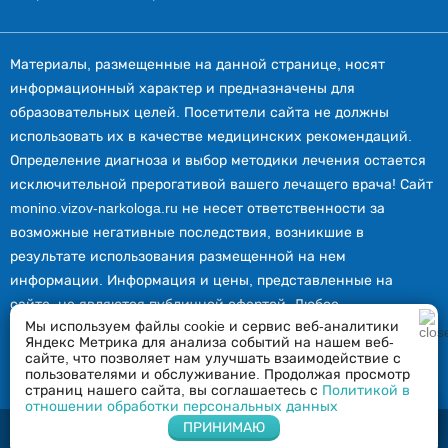
Материалы, размещенные на данной странице, носят
информационный характер и предназначены для
образовательных целей. Посетители сайта не должны
использовать их в качестве медицинских рекомендаций.
Определение диагноза и выбор методики лечения остается
исключительной прерогативой вашего лечащего врача! Сайт
monino.vizov-narkologa.ru не несет ответственности за
возможные негативные последствия, возникшие в
результате использования размещенной на нем
информации. Информация и цены, представленные на
сайте, не являются публичной офертой. Любое
Мы используем файлы cookie и сервис веб-аналитики
использование или копирование материалов сайта
Яндекс Метрика для анализа событий на нашем веб-
допускается лишь с разрешения правообладателя и только
сайте, что позволяет нам улучшать взаимодействие с
пользователями и обслуживание. Продолжая просмотр
со ссылкой на источник: monino.vizov-narkologa.ru.
страниц нашего сайта, вы соглашаетесь с
Политикой в
отношении обработки персональных данных
Напишите нам в Whatsapp
ПРИНИМАЮ
2026 © Вызов нарколога в Монино