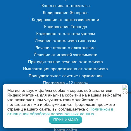
Капельница от похмелья
Кодирование Эспераль
Кодирование от наркозависимости
Кодирование Торпедо
Кодировка от алкоголя уколом
Лечение алкоголизма гипнозом
Лечение женского алкоголизма
Лечение от игровой зависимости
Принудительное лечение алкоголизма
Имплантация продетоксона от алкоголизма
Принудительное лечение наркомании
Программа «12 шагов»
Раскодировка от алкоголя
Мы используем файлы cookie и сервис веб-аналитики
Яндекс Метрика для анализа событий на нашем веб-сайте,
что позволяет нам улучшать взаимодействие с
пользователями и обслуживание. Продолжая просмотр
О клинике
страниц нашего сайта, вы соглашаетесь с
Политикой в
отношении обработки персональных данных
Способы оплаты
Напишите нам в Whatsapp
ПРИНИМАЮ
Контакты
Карта сайта